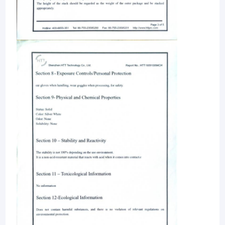
Haus
Hygiene industrielle Co., Ltd. Dongguans KWS ist ein Hersteller,
der auf die Produktion und das Vermarkten von
Produkte
Reinigungsprodukten sich spezialisiert. Seit seiner Einrichtung
im Jahre 2015, hat unsere Firma unabhängig sich entwickelt und
Videos
produziert mehr als 30 Artprodukten, sind die Hauptprodukte
Seifenspender, Selbsthanddesinfizierermaschine,