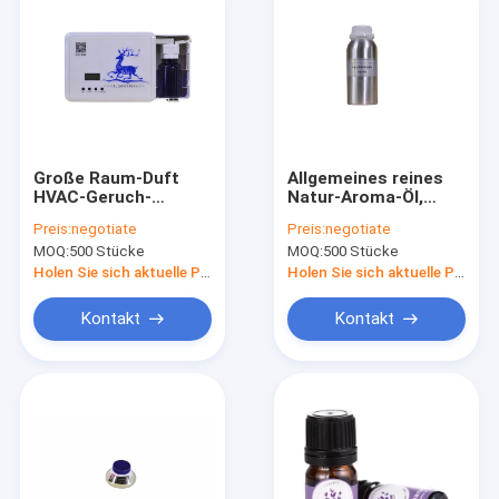
Große Raum-Duft
Allgemeines reines
HVAC-Geruch-
Natur-Aroma-Öl,
Diffusor-Maschine
reine therapeutische
Preis:
negotiate
Preis:
negotiate
1.2kg
ätherische Öle 0.5L
MOQ:
500 Stücke
MOQ:
500 Stücke
Holen Sie sich aktuelle Preis
Holen Sie sich aktuelle Preis
Kontakt
Kontakt
Haus
Produkte
Videos