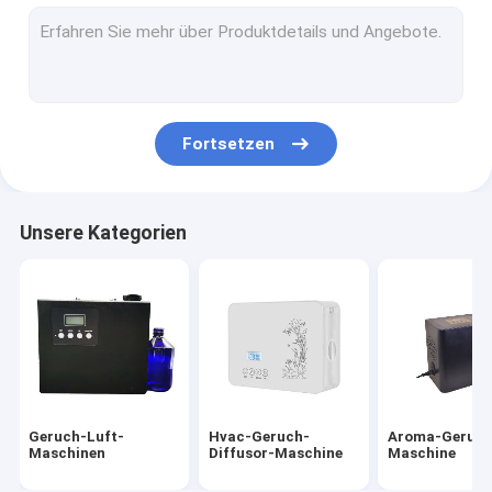
Auto-Geruch-Diffusor
Aerosol-Lufterfrischer-Zufuhr
automatischer touchless Seifenspender
Fortsetzen
Manueller Seifenspender
Pedal-gesundheitlicher Behälter
Unsere Kategorien
Handpapierhandtuch-Zufuhr
Aroma-Diffusor-ätherisches Öl
Duft-Geschenk-Sätze
Leichter Haartrockner
Geruch-Luft-
Hvac-Geruch-
Aroma-Geruch
An der Wand befestigter Handtrockner
Maschinen
Diffusor-Maschine
Maschine