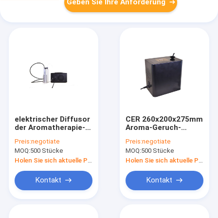
Geben Sie Ihre Anforderung
elektrischer Diffusor
CER 260x200x275mm
der Aromatherapie-
Aroma-Geruch-
500ml, Haus-Geruch-
Maschine für Hotel-
Preis:
negotiate
Preis:
negotiate
Maschine AC220V
Lobby
MOQ:
500 Stücke
MOQ:
500 Stücke
ganze
Holen Sie sich aktuelle Preis
Holen Sie sich aktuelle Preis
Kontakt
Kontakt