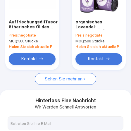
Über uns
Fabrik-Ausflug
Auffrischungsdiffusor-
organisches
ätherisches Öl des
Lavendel-
Qualitätskontrolle
Aroma-72ml für
ätherisches Öl des
Preis:
negotiate
Preis:
negotiate
Geruch-Maschine
Aroma-2ml für Haus
MOQ:
500 Stücke
MOQ:
500 Stücke
treten Sie mit uns in Verbindung
Holen Sie sich aktuelle Preis
Holen Sie sich aktuelle Preis
Nachrichten
Kontakt
Kontakt
Fordern Sie ein Zitat
Sehen Sie mehr an
Geruch-Luft-Maschinen
Hinterlass Eine Nachricht
Wir Werden Schnell Antworten
Hvac-Geruch-Diffusor-Maschine
Aroma-Geruch-Maschine