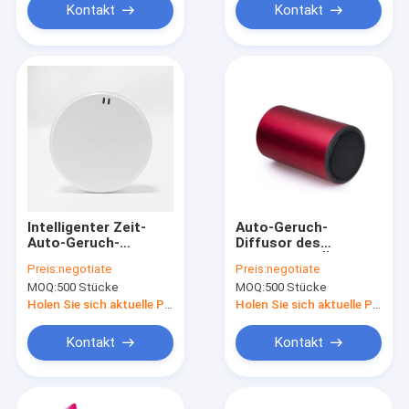
Kontakt
Kontakt
Intelligenter Zeit-
Auto-Geruch-
Auto-Geruch-
Diffusor des
Diffusor leichtes 74g
ätherischen Öls
Preis:
negotiate
Preis:
negotiate
wieder aufladbarer
MOQ:
500 Stücke
MOQ:
500 Stücke
mit Timer-Programm
Holen Sie sich aktuelle Preis
Holen Sie sich aktuelle Preis
Kontakt
Kontakt