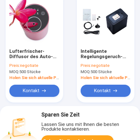
Lufterfrischer-
Intelligente
Diffusor des Auto-
Regelungsgeruch-
5W, RoHS-Auto-Duft-
Maschine des
Preis:
negotiate
Preis:
negotiate
Diffusor
Aroma-0.5L für
MOQ:
500 Stücke
MOQ:
500 Stücke
Konferenzzimmer
Holen Sie sich aktuelle Preis
Holen Sie sich aktuelle Preis
Kontakt
Kontakt
Sparen Sie Zeit
Lassen Sie uns mit Ihnen die besten
Produkte kontaktieren.