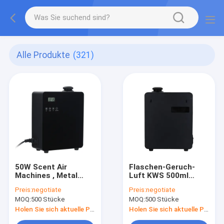
Alle Produkte
(321)
50W Scent Air
Flaschen-Geruch-
Machines , Metal
Luft KWS 500ml
hvac essential oil
bearbeitet CER
Preis:
negotiate
Preis:
negotiate
diffuser
Zertifikat maschinell
MOQ:
500 Stücke
MOQ:
500 Stücke
Holen Sie sich aktuelle Preis
Holen Sie sich aktuelle Preis