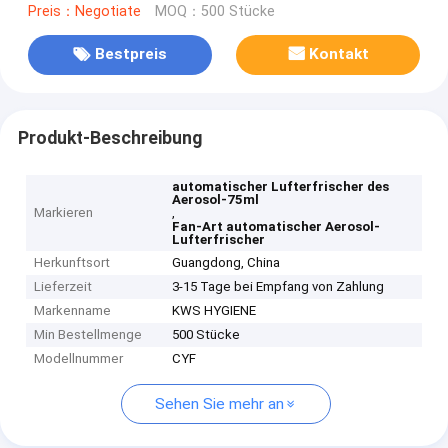
Preis：Negotiate
MOQ：500 Stücke
Bestpreis
Kontakt
Produkt-Beschreibung
automatischer Lufterfrischer des
Aerosol-75ml
Markieren
,
Fan-Art automatischer Aerosol-
Lufterfrischer
Herkunftsort
Guangdong, China
Lieferzeit
3-15 Tage bei Empfang von Zahlung
Markenname
KWS HYGIENE
Min Bestellmenge
500 Stücke
Modellnummer
CYF
Sehen Sie mehr an