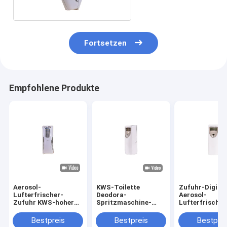
Fortsetzen
Empfohlene Produkte
Aerosol-
KWS-Toilette
Zufuhr-Digital
Lufterfrischer-
Deodora-
Aerosol-
Zufuhr KWS-hoher
Spritzmaschine-
Lufterfrischer
Qualität
automatische
Selbstzufuhr
Bewegungsan der
Aerosol-
flüssige
Bestpreis
Bestpreis
Bestprei
wand befestigte
Lufterfrischer-