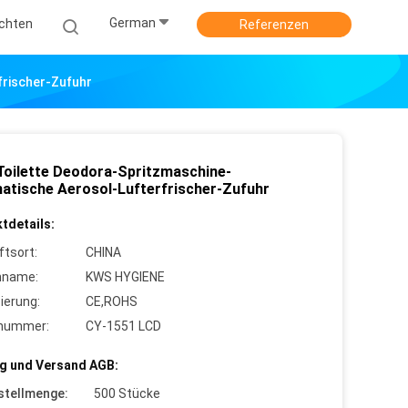
German
ichten
Referenzen
rischer-Zufuhr
oilette Deodora-Spritzmaschine-
atische Aerosol-Lufterfrischer-Zufuhr
tdetails:
ftsort:
CHINA
nname:
KWS HYGIENE
zierung:
CE,ROHS
lnummer:
CY-1551 LCD
g und Versand AGB:
stellmenge:
500 Stücke