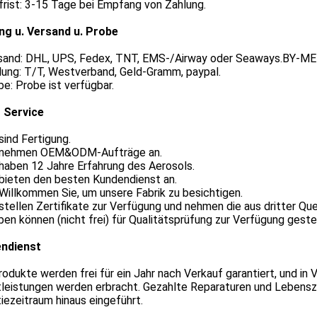
frist: 3-15 Tage bei Empfang von Zahlung.
ng u. Versand u. Probe
rsand: DHL, UPS, Fedex, TNT, EMS-/Airway oder Seaways.BY-ME
lung: T/T, Westverband, Geld-Gramm, paypal.
be: Probe ist verfügbar.
 Service
 sind Fertigung.
r nehmen OEM&ODM-Aufträge an.
 haben 12 Jahre Erfahrung des Aerosols.
 bieten den besten Kundendienst an.
 Willkommen Sie, um unsere Fabrik zu besichtigen.
 stellen Zertifikate zur Verfügung und nehmen die aus dritter Que
ben können (nicht frei) für Qualitätsprüfung zur Verfügung geste
ndienst
rodukte werden frei für ein Jahr nach Verkauf garantiert, und i
tleistungen werden erbracht. Gezahlte Reparaturen und Lebens
iezeitraum hinaus eingeführt.