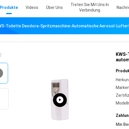
Treten Sie Mit Uns In
Produkte
Videos
Über Uns
Nachr
Verbindung
S-Toilette Deodora-Spritzmaschine-Automatische Aerosol-Lufterf
KWS-T
autom
Produk
Herkun
Marke
Zertifi
Model
Zahlun
Min Be