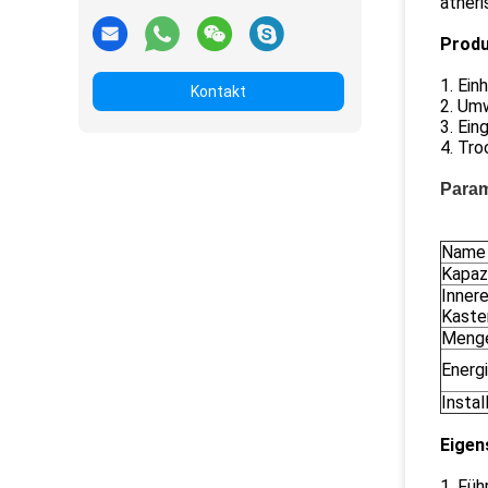
ätheri
Produ
1. Ein
Kontakt
2. Umw
3. Ein
4. Tro
Param
Name
Kapaz
Inner
Kaste
Meng
Energ
Instal
Eigen
1. Füh