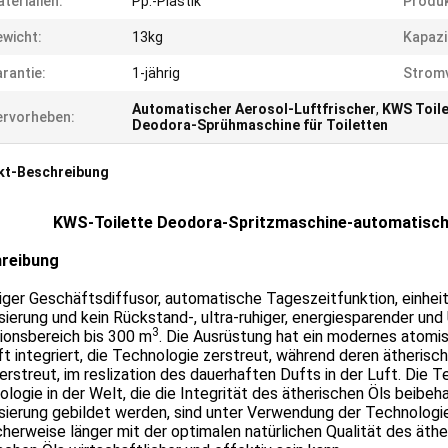
terialien:
Pp.-Plastik
Produ
wicht:
13kg
Kapazi
rantie:
1-jährig
Strom
Automatischer Aerosol-Luftfrischer
,
KWS Toil
rvorheben:
Deodora-Sprühmaschine für Toiletten
kt-Beschreibung
KWS-
Toilette Deodora-Spritzmaschine-automatisch
reibung
liger Geschäftsdiffusor, automatische Tageszeitfunktion, einheitl
ierung und kein Rückstand-, ultra-ruhiger, energiesparender un
3
ionsbereich bis 300 m
. Die Ausrüstung hat ein modernes atomi
ft integriert, die Technologie zerstreut, während deren ätherisc
erstreut, im reslization des dauerhaften Dufts in der Luft. Die Te
logie in der Welt, die die Integrität des ätherischen Öls beibeha
ierung gebildet werden, sind unter Verwendung der Technologie
herweise länger mit der optimalen natürlichen Qualität des äth