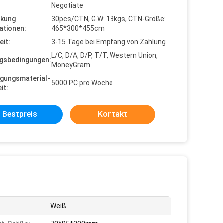
Negotiate
ckung
30pcs/CTN, G.W: 13kgs, CTN-Größe:
ationen:
465*300*455cm
eit:
3-15 Tage bei Empfang von Zahlung
L/C, D/A, D/P, T/T, Western Union,
gsbedingungen:
MoneyGram
gungsmaterial-
5000 PC pro Woche
it:
Bestpreis
Kontakt
Weiß