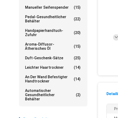
Manueller Seifenspender
(15)
Pedal-Gesundheitlicher
(22)
Behälter
Handpapierhandtuch-
(20)
Zufuhr
Aroma-Diffusor-
(15)
Ätherisches Öl
Duft-Geschenk-Sätze
(25)
Leichter Haartrockner
(14)
An Der Wand Befestigter
(14)
Handtrockner
Automatischer
Detail
Gesundheitlicher
(2)
Behälter
P