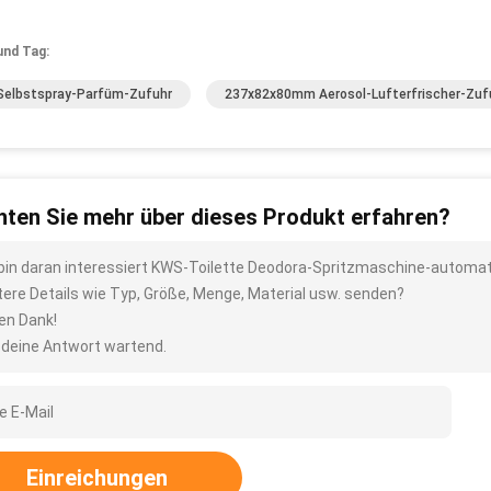
und Tag:
Selbstspray-Parfüm-Zufuhr
237x82x80mm Aerosol-Lufterfrischer-Zuf
ten Sie mehr über dieses Produkt erfahren?
 bin daran interessiert KWS-Toilette Deodora-Spritzmaschine-automat
tere Details wie Typ, Größe, Menge, Material usw. senden?
len Dank!
 deine Antwort wartend.
Einreichungen