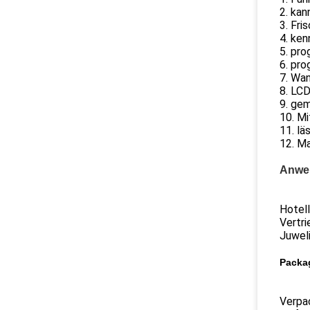
2. ka
3. Fri
4. ke
5. pro
6. pr
7. Wan
8. LCD
9. ge
10. M
11. lä
12. M
Anwe
Hotel
Vertr
Juweli
Packa
Verpac