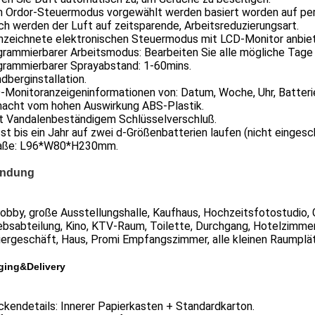
nn Ordor-Steuermodus vorgewählt werden basiert worden auf pe
sch werden der Luft auf zeitsparende, Arbeitsreduzierungsart.
nnzeichnete elektronischen Steuermodus mit LCD-Monitor anbie
grammierbarer Arbeitsmodus: Bearbeiten Sie alle mögliche Tage 
ogrammierbarer Sprayabstand: 1-60mins.
dberginstallation.
-Monitoranzeigeninformationen von: Datum, Woche, Uhr, Batteri
macht vom hohen Auswirkung ABS-Plastik.
it Vandalenbeständigem Schlüsselverschluß.
sst bis ein Jahr auf zwei d-Größenbatterien laufen (nicht eingesc
aße: L96*W80*H230mm.
ndung
lobby, große Ausstellungshalle, Kaufhaus, Hochzeitsfotostudio
iebsabteilung, Kino, KTV-Raum, Toilette, Durchgang, Hotelzimm
ergeschäft, Haus, Promi Empfangszimmer, alle kleinen Raumplät
ging&Delivery
kendetails: Innerer Papierkasten + Standardkarton.