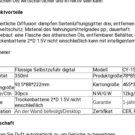
schen Öls wirtschaftlicher und effektiv sein kann.
ktvorteile
heitliche Diffusion: dämpfen Seitenlüftungsgitter drei, entfernen 
eltschutz: Material des Nahrungsmittelgrades pp., dauerhaft.
gebaut: eine Flasche des ätherischen Öls, entfernbarer Behälter
ckenbatterie 2*D 1.5V nicht einschließlich kann mit intelligen
eter
Flüssige Selbstzufuhr digital
Modell
CY-1
ität
350ml
Produktgröße
78*85
e
93.5*88*222mm
Kartongröße
465*
ngröße
e/Ctn
30pcs
N.W/G.W
12kg
Trockenbatterie 2*D 1.5V nicht
ie
Garantie
1-jähr
einschließlich
lation
Zertifikat
CER,
An der Wand befestigt/Desktop
schaft
ren Sie Duft automatisch zu, um Gerüche zu beseitigen.