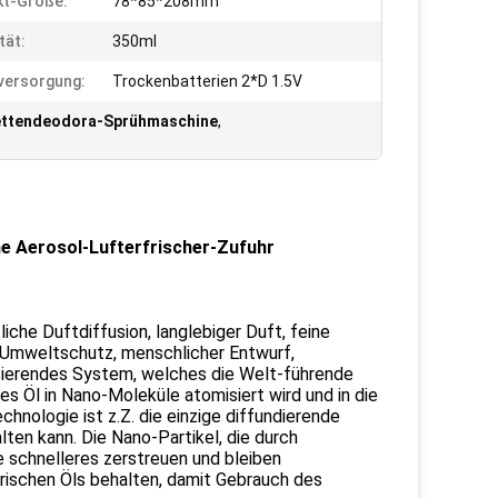
kt-Größe:
78*85*208mm
tät:
350ml
versorgung:
Trockenbatterien 2*D 1.5V
ettendeodora-Sprühmaschine
,
e Aerosol-Lufterfrischer-Zufuhr
iche Duftdiffusion, langlebiger Duft, feine
d Umweltschutz, menschlicher Entwurf,
sierendes System, welches die Welt-führende
hes Öl in Nano-Moleküle atomisiert wird und in die
chnologie ist z.Z. die einzige diffundierende
lten kann. Die Nano-Partikel, die durch
 schnelleres zerstreuen und bleiben
erischen Öls behalten, damit Gebrauch des