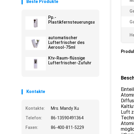
Ma
Beste Produkte
Ge
Pp.-
Ga
Plastikfernsteuerungsaerosol
He
automatischer
Lufterfrischer des
Aerosol-75ml
Produ
Ktv-Raum-flüssige
Lufterfrischer-Zufuhr
Besch
Eintei
Kontakte
Atomis
Diffus
Kaltlu
Kontakte:
Mrs. Mandy Xu
Luft z
Techno
Telefon:
86-13590491364
Atomis
Faxen:
86-400-811-5229
möglic