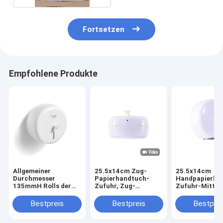
Fortsetzen
Empfohlene Produkte
Allgemeiner
25.5x14cm Zug-
25.5x14cm
Durchmesser
Papierhandtuch-
Handpapierha
135mmH Rolls der
Zufuhr, Zug-
Zufuhr-Mitte
ABS Toiletten-
Gewebe-Zufuhr der
Seidenpapier-
Mitte-14.5kgs
Bestpreis
Bestpreis
Bestprei
Zufuhr-200mm