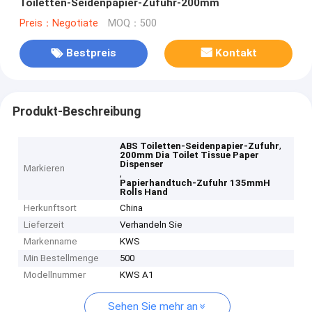
Toiletten-Seidenpapier-Zufuhr-200mm
Preis：Negotiate
MOQ：500
Bestpreis
Kontakt
Produkt-Beschreibung
,
ABS Toiletten-Seidenpapier-Zufuhr
200mm Dia Toilet Tissue Paper
Dispenser
Markieren
,
Papierhandtuch-Zufuhr 135mmH
Rolls Hand
Herkunftsort
China
Lieferzeit
Verhandeln Sie
Markenname
KWS
Min Bestellmenge
500
Modellnummer
KWS A1
Sehen Sie mehr an