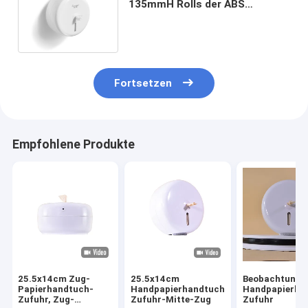
135mmH Rolls der ABS
Toiletten-Seidenpapier-Zufuhr-
200mm
Fortsetzen
Empfohlene Produkte
25.5x14cm Zug-
25.5x14cm
Beobachtungsf
Papierhandtuch-
Handpapierhandtuch-
Handpapierha
Zufuhr, Zug-
Zufuhr-Mitte-Zug
Zufuhr