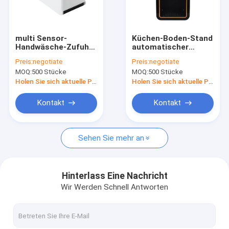
Über uns
Fabrik-Ausflug
multi Sensor-
Küchen-Boden-Stand
Handwäsche-Zufuhr
automatischer
Qualitätskontrolle
der Düsen-850ml für
Touchless-
Preis:
negotiate
Preis:
negotiate
Küche
Seifenspender
MOQ:
500 Stücke
MOQ:
500 Stücke
4000ml
treten Sie mit uns in Verbindung
Holen Sie sich aktuelle Preis
Holen Sie sich aktuelle Preis
Nachrichten
Kontakt
Kontakt
Fordern Sie ein Zitat
Sehen Sie mehr an
Geruch-Luft-Maschinen
Hinterlass Eine Nachricht
Wir Werden Schnell Antworten
Hvac-Geruch-Diffusor-Maschine
Aroma-Geruch-Maschine