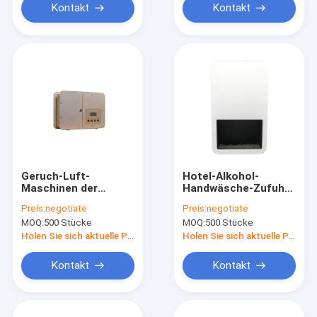
Kontakt
Kontakt
Geruch-Luft-
Hotel-Alkohol-
Maschinen der
Handwäsche-Zufuhr
Flaschen-250ml,
mit Sensor
Preis:
negotiate
Preis:
negotiate
Geruch-Maschine für
380x280x163mm
MOQ:
500 Stücke
MOQ:
500 Stücke
Büro-reines
ätherisches Öl
Holen Sie sich aktuelle Preis
Holen Sie sich aktuelle Preis
Kontakt
Kontakt