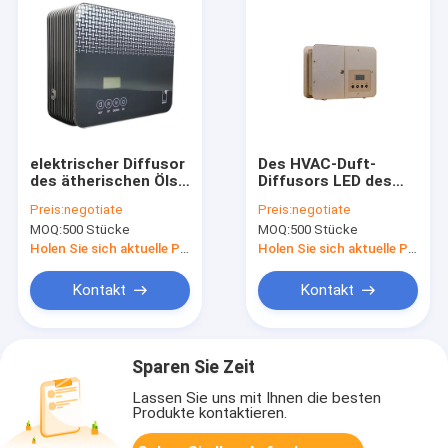
elektrischer Diffusor
Des HVAC-Duft-
des ätherischen Öls
Diffusors LED des
300m3, pp. HVAC-
großen Gebiets
Preis:
negotiate
Preis:
negotiate
Aromatherapie-
Handels-Schirm
MOQ:
500 Stücke
MOQ:
500 Stücke
System
Holen Sie sich aktuelle Preis
Holen Sie sich aktuelle Preis
Kontakt
Kontakt
Sparen Sie Zeit
Lassen Sie uns mit Ihnen die besten
Produkte kontaktieren.