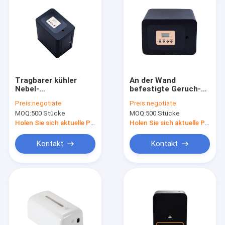
Tragbarer kühler
An der Wand
Nebel-
befestigte Geruch-
Ultraschallaroma-
Maschine des
Preis:
negotiate
Preis:
negotiate
Diffusor mit
Aroma-m3 2000 mit
MOQ:
500 Stücke
MOQ:
500 Stücke
Fansystem
Fan
Holen Sie sich aktuelle Preis
Holen Sie sich aktuelle Preis
Kontakt
Kontakt
Haus
Produkte
Videos