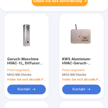
Geben Sie Ihre Anforderung
Geruch-Maschine
KWS Aluminium-
HVAC-1L, Diffusor
HVAC-Geruch-
160x600mm des
Diffusor-Maschinen-
Preis:
negotiate
Preis:
negotiate
Boden-stehender
Aromatherapie
MOQ:
500 Stücke
MOQ:
500 Stücke
ätherischen Öls
Holen Sie sich aktuelle Preis
Holen Sie sich aktuelle Preis
Kontakt
Kontakt