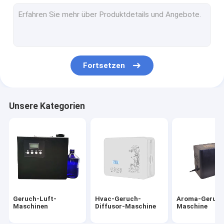
Auto-Geruch-Diffusor
Aerosol-Lufterfrischer-Zufuhr
automatischer touchless Seifenspender
Fortsetzen
Manueller Seifenspender
Pedal-gesundheitlicher Behälter
Unsere Kategorien
Handpapierhandtuch-Zufuhr
Aroma-Diffusor-ätherisches Öl
Duft-Geschenk-Sätze
Leichter Haartrockner
Geruch-Luft-
Hvac-Geruch-
Aroma-Geruch
An der Wand befestigter Handtrockner
Maschinen
Diffusor-Maschine
Maschine